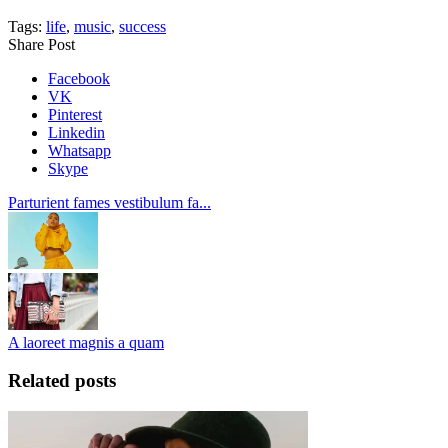
Tags:
life
,
music
,
success
Share Post
Facebook
VK
Pinterest
Linkedin
Whatsapp
Skype
Parturient fames vestibulum fa...
A laoreet magnis a quam
Related posts