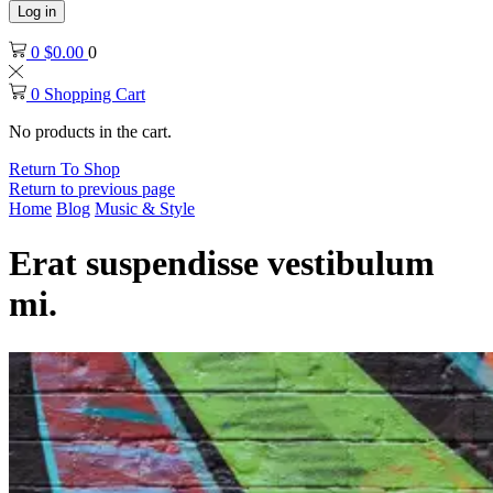
Log in
0
$
0.00
0
0
Shopping Cart
No products in the cart.
Return To Shop
Return to previous page
Home
Blog
Music & Style
Erat suspendisse vestibulum
mi.