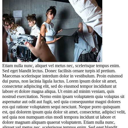
Etiam nulla nunc, aliquet vel metus nec, scelerisque tempus enim.
Sed eget blandit lectus. Donec facilisis ornare turpis id pretium.
Maecenas scelerisque interdum dolor in vestibulum. Proin euismod
dui purus, non lacinia ligula luctus. Lorem ipsum dolor sit amet,
consectetur adipiscing elit, sed do eiusmod tempor incididunt ut
labore et dolore magna aliqua. Ut enim ad minim veniam, quis
nostrud exercitation. Nemo enim ipsam voluptatem quia voluptas sit
aspernatur aut odit aut fugit, sed quia consequuntur magni dolores
eos qui ratione voluptatem sequi nesciunt. Neque porro quisquam
est, qui dolorem ipsum quia dolor sit amet, consectetur, adipisci velit,
sed quia non numquam eius modi tempora incidunt ut labore et
dolore magnam aliquam quaerat voluptatem. Etiam nulla nunc,
aliquet vel metus nec, scelerisque tempus enim. Sed eget blandit