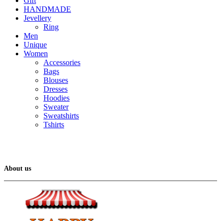
Gift
HANDMADE
Jevellery
Ring
Men
Unique
Women
Accessories
Bags
Blouses
Dresses
Hoodies
Sweater
Sweatshirts
Tshirts
About us