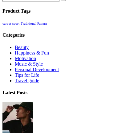
Search
Product Tags
carpet
sport
Traditional Pattern
Categories
Beauty
Happiness & Fun
Motivation
Music & Style
Personal Development
Tips for Life
Travel guide
Latest Posts