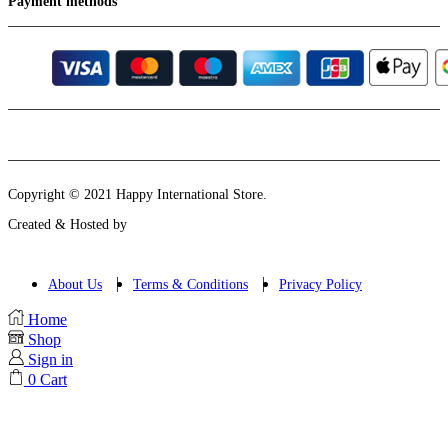
Payment methods
Instagram
Email
Copyright © 2021 Happy International Store.
Created & Hosted by
About Us
Terms & Conditions
Privacy Policy
Home
Shop
Sign in
0
Cart